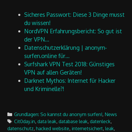
Sicheres Passwort: Diese 3 Dinge musst
du wissen!
NordVPN Erfahrungsbericht: So gut ist
der VPN…
Datenschutzerklärung | anonym-
surfen.online für…
Surfshark VPN Test 2018: Günstiges
VPN auf allen Geräten!
Darknet Mythos: Internet für Hacker
und Kriminelle?!
Categories
Grundlagen: So kannst du anonym surfen!
,
News
Tags
Cit0day.in
,
data leak
,
database leak
,
datenleck
,
datenschutz
,
hacked website
,
internetsichert
,
leak
,