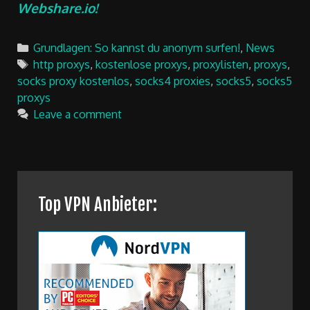
Webshare.io!
Categories
Grundlagen: So kannst du anonym surfen!
,
News
Tags
http proxys
,
kostenlose proxys
,
proxylisten
,
proxys
,
socks proxy kostenlos
,
socks4 proxies
,
socks5
,
socks5
proxys
Leave a comment
Top VPN Anbieter: