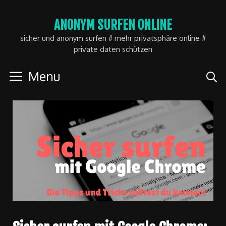
Skip
ANONYM SURFEN ONLINE
to
sicher und anonym surfen # mehr privatsphäre online #
content
private daten schützen
Menu