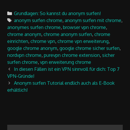
Categories
Grundlagen: So kannst du anonym surfen!
Tags
anonym surfen chrome
,
anonym surfen mit chrome
,
anonymes surfen chrome
,
browser vpn chrome
,
chrome anonym
,
chrome anonym surfen
,
chrome
einrichten
,
chrome vpn
,
chrome vpn erweiterung
,
google chrome anonym
,
google chrome sicher surfen
,
nordvpn chrome
,
purevpn chrome extension
,
sicher
surfen chrome
,
vpn erweiterung chrome
Post
In diesen Fällen ist ein VPN sinnvoll für dich: Top 7
navigation
VPN-Gründe!
Anonym surfen Tutorial endlich auch als E-Book
erhältlich!