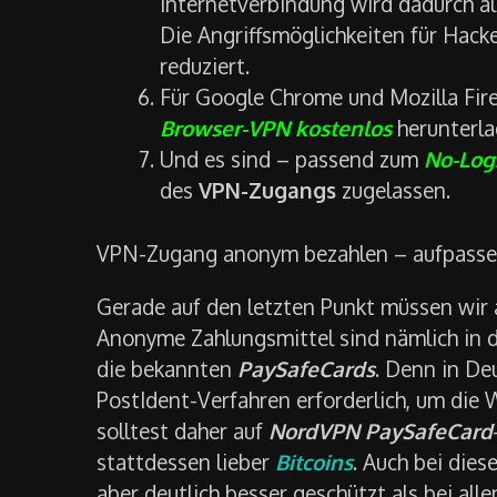
Internetverbindung wird dadurch als
Die Angriffsmöglichkeiten für Hacke
reduziert.
Für Google Chrome und Mozilla Fire
Browser-VPN kostenlos
herunterla
Und es sind – passend zum
No-Log
des
VPN-Zugangs
zugelassen.
VPN-Zugang anonym bezahlen – aufpasse
Gerade auf den letzten Punkt müssen wir a
Anonyme Zahlungsmittel sind nämlich in d
die bekannten
PaySafeCards
. Denn in De
PostIdent-Verfahren erforderlich, um die
solltest daher auf
NordVPN PaySafeCard
stattdessen lieber
Bitcoins
. Auch bei die
aber deutlich besser geschützt als bei all