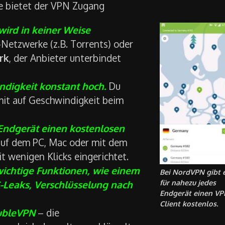
le bietet der VPN Zugang
ird in keiner Weise
Netzwerke (z.B. Torrents) oder
rk
, der Anbieter unterbindet
digkeit konstant hoch.
Du
mit auf Geschwindigkeit beim
 Endgerät einen kostenlosen
uf dem PC, Mac oder mit dem
 wenigen Klicks eingerichtet.
wichtige Funktionen, wie einem
Bei NordVPN gibt 
für nahezu jedes
S-Leaks, Verschlüsselung nach
Endgerät einen VP
Client kostenlos.
oubleVPN
– die