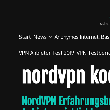
Skip
to
content
siche
Start
News
Anonymes Internet: Bas
VPN Anbieter Test 2019
VPN Testberi
nordvpn ko
NordVPN Erfahrungsber