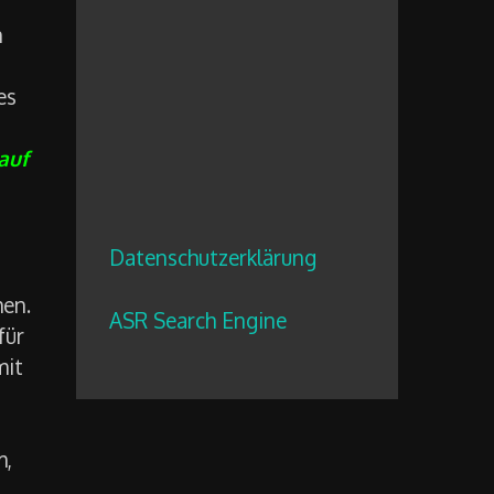
h
es
auf
Datenschutzerklärung
hen.
ASR Search Engine
für
mit
m,