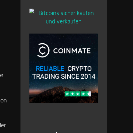
,
se
von
der