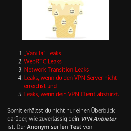
„Vanilla“ Leaks
WebRTC Leaks
Network Transition Leaks
Leaks, wenn du den VPN Server nicht
erreichst und
Leaks, wenn dein VPN Client abstürzt.
Somit erhältst du nicht nur einen Überblick
darüber, wie zuverlässig dein
VPN Anbieter
ist. Der
Anonym surfen Test
von