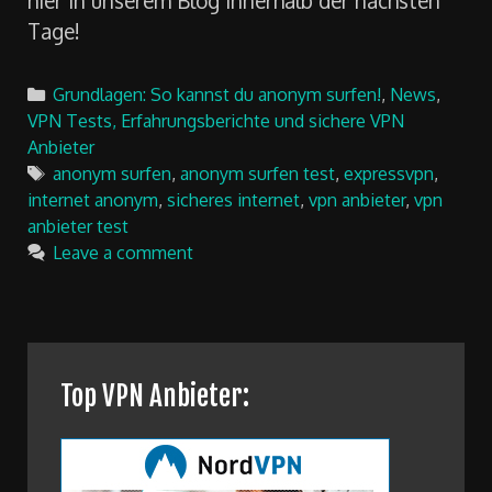
Tage!
Categories
Grundlagen: So kannst du anonym surfen!
,
News
,
VPN Tests, Erfahrungsberichte und sichere VPN
Anbieter
Tags
anonym surfen
,
anonym surfen test
,
expressvpn
,
internet anonym
,
sicheres internet
,
vpn anbieter
,
vpn
anbieter test
Leave a comment
Top VPN Anbieter: