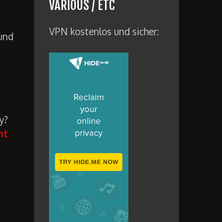
VARIOUS / ETC
VPN kostenlos und sicher:
 und
y?
ht
n