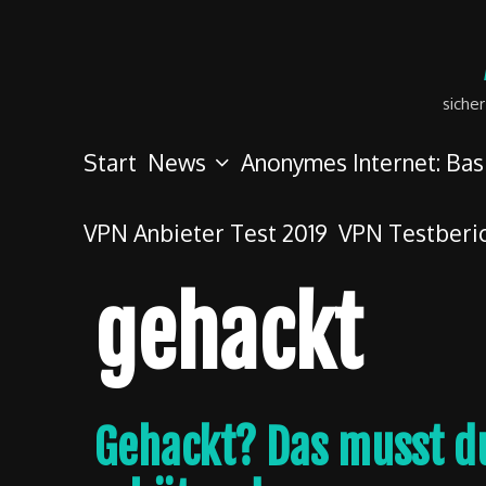
Skip
to
content
siche
Start
News
Anonymes Internet: Bas
VPN Anbieter Test 2019
VPN Testberi
gehackt
Gehackt? Das musst du