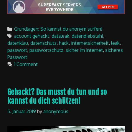
einen gelungenen Start in das neue Jahr!
Categories
Grundlagen: So kannst du anonym surfen!
Tags
account gehackt
,
dataleak
,
datendiebstahl
,
datenklau
,
datenschutz
,
hack
,
internetsicherheit
,
leak
,
passwort
,
passwortschutz
,
sicher im internet
,
sicheres
Passwort
1 Comment
Gehackt? Das musst du tun und so
kannst du dich schützen!
5. Januar 2019
by
anonymous