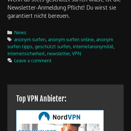
Newsletter-Anmeldung Pflicht! Du wirst sie
garantiert nicht bereuen.
Categories
News
Tags
anonym surfen
,
anonym surfen online
,
anonym
surfen tipps
,
geschützt surfen
,
internetanonymität
,
internetsicherheit
,
newsletter
,
VPN
Leave a comment
Top VPN Anbieter: