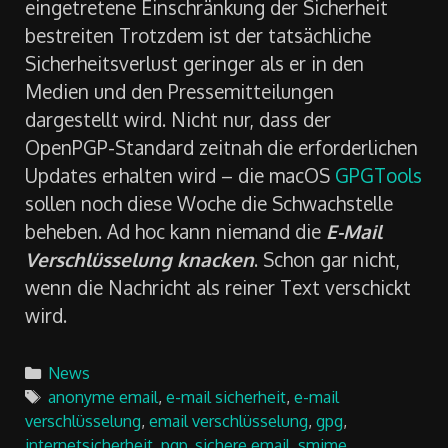
eingetretene Einschränkung der Sicherheit
bestreiten Trotzdem ist der tatsächliche
Sicherheitsverlust geringer als er in den
Medien und den Pressemitteilungen
dargestellt wird. Nicht nur, dass der
OpenPGP-Standard zeitnah die erforderlichen
Updates erhalten wird – die macOS
GPGTools
sollen noch diese Woche die Schwachstelle
beheben. Ad hoc kann niemand die
E-Mail
Verschlüsselung knacken
. Schon gar nicht,
wenn die Nachricht als reiner Text verschickt
wird.
Categories
News
Tags
anonyme email
,
e-mail sicherheit
,
e-mail
verschlüsselung
,
email verschlüsselung
,
gpg
,
internetsicherheit
,
pgp
,
sichere email
,
smime
,