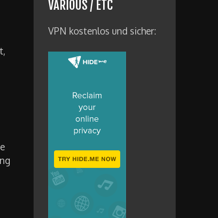
VARIOUS / ETC
VPN kostenlos und sicher:
t,
ie
ung