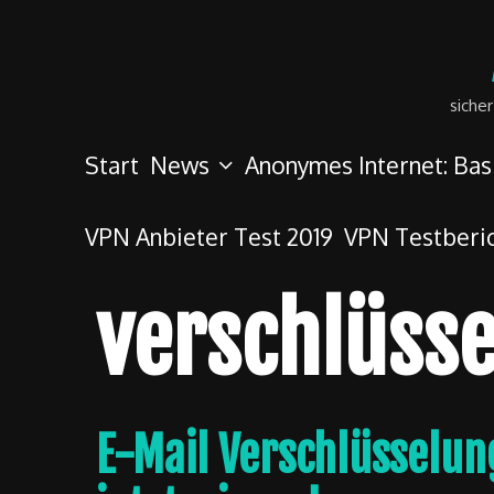
Skip
to
content
siche
Start
News
Anonymes Internet: Bas
VPN Anbieter Test 2019
VPN Testberi
verschlüss
E-Mail Verschlüsselun