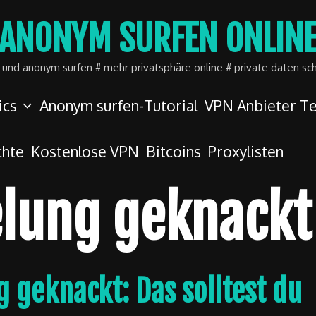
ANONYM SURFEN ONLIN
r und anonym surfen # mehr privatsphäre online # private daten sc
ics
Anonym surfen-Tutorial
VPN Anbieter Te
chte
Kostenlose VPN
Bitcoins
Proxylisten
elung geknackt
g geknackt: Das solltest du