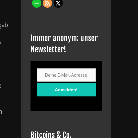
 gab
Immer anonym: unser
n
Newsletter!
e
n
Bitcoins & Co.