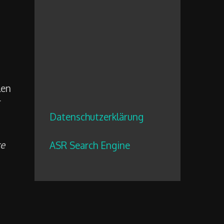
len
r
Datenschutzerklärung
re
ASR Search Engine