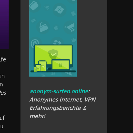
lfe
en
en
anonym-surfen.online
:
dus
Anonymes Internet, VPN
Erfahrungsberichte &
mehr!
uf
du