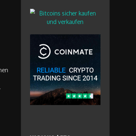
onen
.