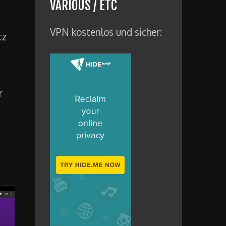
VARIOUS / ETC
VPN kostenlos und sicher:
tz
r