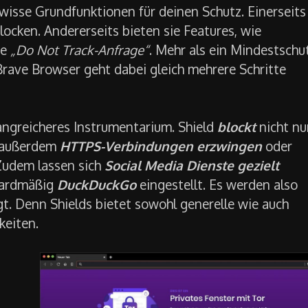
ewisse Grundfunktionen für deinen Schutz. Einerseits
blocken. Andererseits bieten sie Features, wie
ie
„Do Not Track-Anfrage“
. Mehr als ein Mindestschu
 Brave Browser geht dabei gleich mehrere Schritte
angreicheres Instrumentarium. Shield
blockt
nicht nu
 außerdem
HTTPS-Verbindungen erzwingen
oder
 Zudem lassen sich
Social Media Dienste gezielt
dardmäßig
DuckDuckGo
eingestellt. Es werden also
t. Denn Shields bietet sowohl generelle wie auch
keiten.