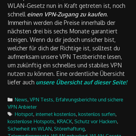
WLAN-Gesetz nun in Kraft getreten ist, noch
schnell
einen VPN-Zugang zu kaufen
.
Immerhin werden die Preise innerhalb der
nächsten drei bis sechs Monate garantiert
steigen. Wenn du dir jedoch unsicher bist,
welcher für dich der Richtige ist, solltest du
aufmerksam unsere VPN Testberichte lesen,
um zukünftig ein schnelles und stabiles VPN
nutzen zu können. Eine ordentliche Übersicht
liefer auch
unsere Übersicht auf dieser Seite!
Categories
News
,
VPN Tests, Erfahrungsberichte und sichere
VPN Anbieter
Tags
Hotspot
,
internet kostenlos
,
kostenlos surfen
,
kostenlose Hotspots
,
KRACK
,
Schutz vor Hackern
,
Sicherheit im WLAN
,
Störerhaftung
,
Telemediengesetz
,
WLAN gehacked
,
WLAN-Gesetz
,