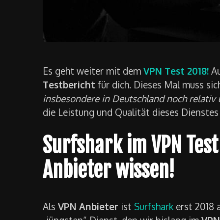
Es geht weiter mit dem
VPN Test 2018!
Au
Testbericht
für dich. Dieses Mal muss si
insbesondere in Deutschland noch relativ
die Leistung und Qualität dieses Dienste
Surfshark im VPN Test
Anbieter wissen!
Als
VPN Anbieter
ist
Surfshark
erst 2018 
„jüngsten“ Dienst, den wir bislang im
VPN