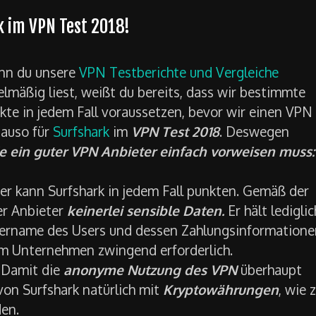
 im VPN Test 2018!
n du unsere
VPN Testberichte und Vergleiche
elmäßig liest, weißt du bereits, dass wir bestimmte
kte in jedem Fall voraussetzen, bevor wir einen VPN
nauso für
Surfshark
im
VPN Test 2018
. Deswegen
e ein guter VPN Anbieter einfach vorweisen muss:
er kann Surfshark in jedem Fall punkten. Gemäß der
er Anbieter
keinerlei sensible Daten.
Er hält lediglic
zername des Users und dessen Zahlungsinformatione
dem Unternehmen zwingend erforderlich.
:
Damit die
anonyme Nutzung des VPN
überhaupt
on Surfshark natürlich mit
Kryptowährungen
, wie 
den.