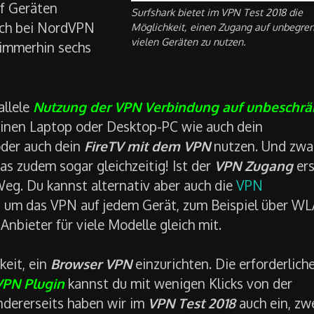
nf Geräten
Surfshark bietet im VPN Test 2018 die
lich bei NordVPN
Möglichkeit, einen Zugang auf unbegren
vielen Geräten zu nutzen.
 immerhin sechs
allele
Nutzung der VPN Verbindung auf unbeschrä
inen Laptop oder Desktop-PC wie auch dein
oder auch dein
FireTV mit dem VPN
nutzen. Und zwa
as zudem sogar gleichzeitig! Ist der
VPN Zugang
ers
Weg. Du kannst alternativ aber auch die
VPN
, um das VPN auf jedem Gerät, zum Beispiel über W
 Anbieter für viele Modelle gleich mit.
keit, ein
Browser VPN
einzurichten. Die erforderlich
VPN Plugin
kannst du mit wenigen Klicks von der
ndererseits haben wir im
VPN Test 2018
auch ein, zw