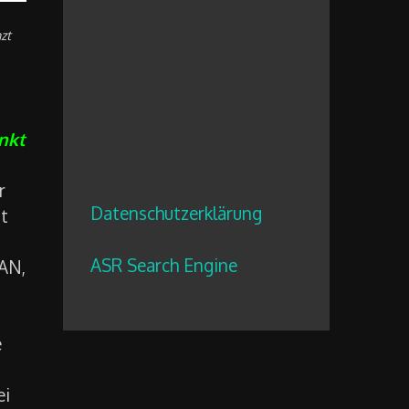
zt
nkt
r
Datenschutzerklärung
t
ASR Search Engine
LAN,
e
ei