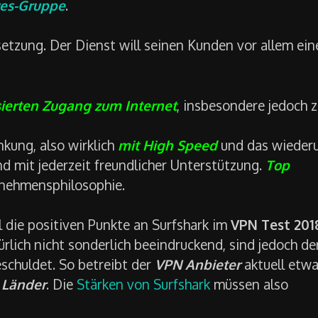
yes-Gruppe
.
setzung. Der Dienst will seinen Kunden vor allem ein
ierten
Zugang zum Internet
, insbesondere jedoch 
kung, also wirklich
mit High Speed
und das wieder
nd mit jederzeit freundlicher Unterstützung.
Top
rnehmensphilosophie.
 die positiven Punkte an Surfshark im
VPN Test 201
lich nicht sonderlich beeindruckend, sind jedoch de
schuldet. So betreibt der
VPN Anbieter
aktuell etw
n Länder
. Die
Stärken von Surfshark
müssen also