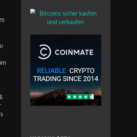
es
zu
um
8
.
r
as