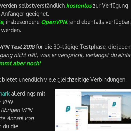
erden selbstverständlich
kostenlos
zur Verfügung
r Anfänger geeignet.
le
, insbesondere
OpenVPN
, sind ebenfalls verfügbar.
 werden.
VPN Test 2018
für die 30-tägige Testphase, die jede
gang nicht hält, was er verspricht, verlangst du einfa
ommt aber noch!
 bietet unendlich viele gleichzeitige Verbindungen!
hark
allerdings mit
n VPN
n übrigen VPN
zte Anzahl von
t du die