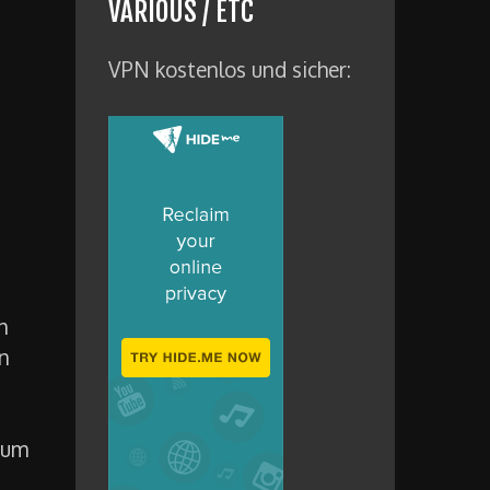
VARIOUS / ETC
VPN kostenlos und sicher:
h
n
zum