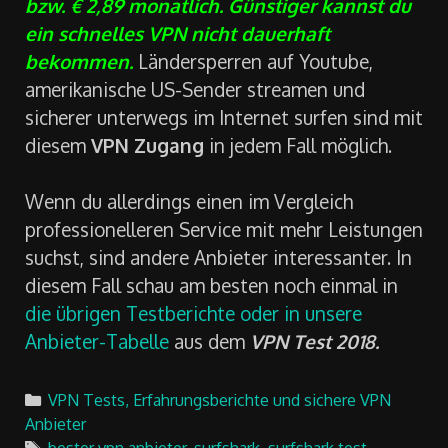
bzw. € 2,89 monatlich. Günstiger kannst du
ein schnelles VPN nicht dauerhaft
bekommen.
Ländersperren auf Youtube,
amerikanische US-Sender streamen und
sicherer unterwegs im Internet surfen sind mit
diesem
VPN Zugang
in jedem Fall möglich.
Wenn du allerdings einen im Vergleich
professionelleren Service mit mehr Leistungen
suchst, sind andere Anbieter interessanter. In
diesem Fall schau am besten noch einmal in
die übrigen Testberichte oder in unsere
Anbieter-Tabelle
aus dem
VPN Test 2018.
Categories
VPN Tests, Erfahrungsberichte und sichere VPN
Anbieter
Tags
bester vpn anbieter
,
surfshark
,
surfshark test
,