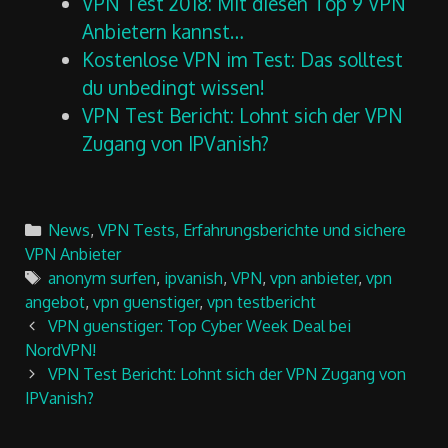
VPN Test 2018: Mit diesen Top 9 VPN
Anbietern kannst…
Kostenlose VPN im Test: Das solltest
du unbedingt wissen!
VPN Test Bericht: Lohnt sich der VPN
Zugang von IPVanish?
Categories
News
,
VPN Tests, Erfahrungsberichte und sichere
VPN Anbieter
Tags
anonym surfen
,
ipvanish
,
VPN
,
vpn anbieter
,
vpn
angebot
,
vpn guenstiger
,
vpn testbericht
Post
VPN guenstiger: Top Cyber Week Deal bei
navigation
NordVPN!
VPN Test Bericht: Lohnt sich der VPN Zugang von
IPVanish?