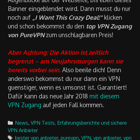
Banner eingeblendet wird. Dann musst du nur
noch auf
„I Want This Crazy Deal!“
klicken
und schon bekommst du den
top VPN Zugang
von PureVPN
zum unschlagbaren Preis!
Aber Achtung: Die Aktion ist zeitlich
begrenzt – am Neujahrsmorgen kann sie
bereits vorbei sein.
Also beeile dich! Denn
anderswo bekommst du nur dann ein VPN
guenstiger, wenn es umsonst ist. Garantiert!
Dafür kann das neue Jahr 2018
mit diesem
VPN Zugang
auf jeden Fall kommen.
Categories
News
,
VPN Tests, Erfahrungsberichte und sichere
VPN Anbieter
Tags
bester vpn anbieter
,
purevpn
,
VPN
,
vpn anbieter
,
vpn