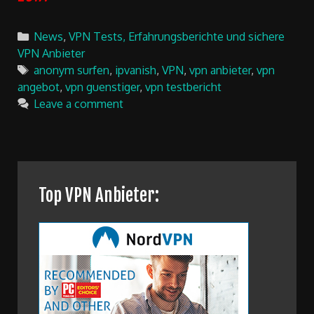
Categories
News
,
VPN Tests, Erfahrungsberichte und sichere
VPN Anbieter
Tags
anonym surfen
,
ipvanish
,
VPN
,
vpn anbieter
,
vpn
angebot
,
vpn guenstiger
,
vpn testbericht
Leave a comment
Top VPN Anbieter: