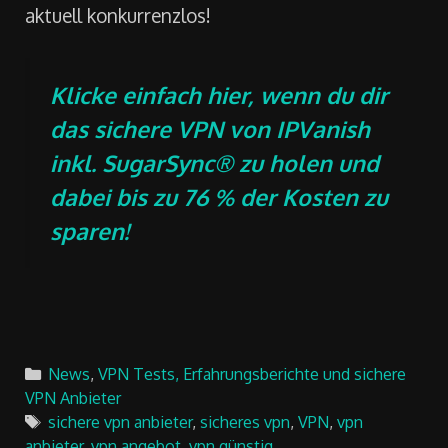
aktuell konkurrenzlos!
Klicke einfach hier, wenn du dir
das sichere VPN von IPVanish
inkl. SugarSync® zu holen und
dabei bis zu 76 % der Kosten zu
sparen!
Categories
News
,
VPN Tests, Erfahrungsberichte und sichere
VPN Anbieter
Tags
sichere vpn anbieter
,
sicheres vpn
,
VPN
,
vpn
anbieter
,
vpn angebot
,
vpn günstig